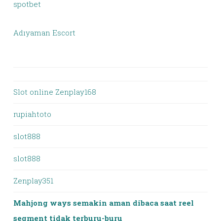
spotbet
Adıyaman Escort
Slot online Zenplay168
rupiahtoto
slot888
slot888
Zenplay351
Mahjong ways semakin aman dibaca saat reel
segment tidak terburu-buru