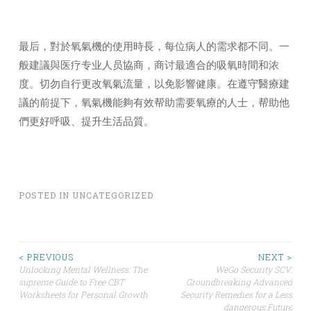
最后，對於氧氣機的使用時長，每位病人的需求都不同。一
般建議與医疗专业人员協商，商讨最適合的吸氧時間和浓
度。切勿自行更改氧氣流量，以免影響健康。在遵守醫療建
議的前提下，氧氣機能夠有效帮助需要氧療的人士，帮助他
們更好呼吸、提升生活品質。
POSTED IN
UNCATEGORIZED
Post
< PREVIOUS
NEXT >
Unlocking Mental Wellness: The
WeGo Security SCV:
supreme Guide to Free CBT
Groundbreaking Advanced
navigation
Worksheets for Personal Growth
Security Remedies for a Less
dangerous Future