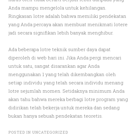
Anda mampu mengelola untuk kehilangan.
Ringkasan lotre adalah bahwa memiliki pendekatan
yang Anda percaya akan membuat menikmati lotere
jadi secara signifikan lebih banyak menghibur.
Ada beberapa lotre teknik sumber daya dapat
diperoleh di web hari ini. Jika Anda pergi mencari
untuk satu, sangat disarankan agar Anda
menggunakan 1 yang telah dikembangkan oleh
setiap individu yang telah secara individu menang
lotre sejumlah momen. Setidaknya minimum Anda
akan tahu bahwa mereka berbagi lotre program yang
didirikan telah bekerja untuk mereka dan sedang
bukan hanya sebuah pendekatan teoretis.
POSTED IN
UNCATEGORIZED